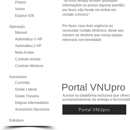
“Se você deseja receber quaisquer
Polaris
informações ou possui alguma questão,
Vision
por favor, não hesite em entrar em
contato conosco:”
Espace 628
Por favor, caso tiver urgência ou
Operação
necessitar contato dinâmico, deixe seu
Manual
número de telefone que nossa equipe
Automática ½ HP
retornará com brevidade.
Automática 2 HP
Moto-Folder
Controle remoto
Controle Wireless
Acessórios
Corrimão
Portal VNUpro
Grade Lateral
Acesse no plataforma exclusiva que oferec
Grade Traseira
acompanhamento da entrega e funcionalid
Degrau Intermediário
Portal VNUpro
Acessórios Opcionais
Estrutura