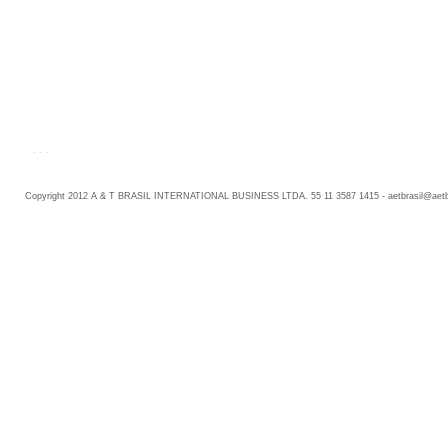
. . .
Copyright 2012 A & T BRASIL INTERNATIONAL BUSINESS LTDA. 55 11 3587 1415 -
aetbrasil@aet