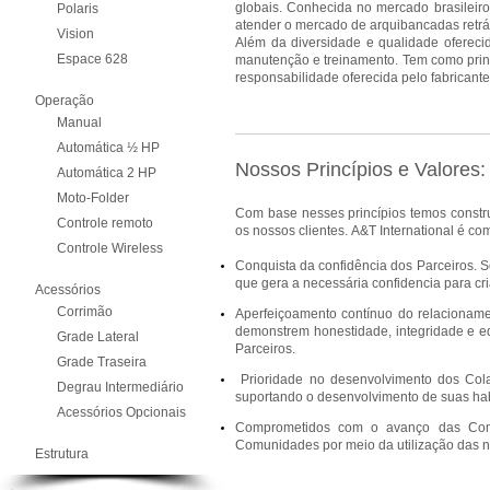
globais.
Conhecida no mercado brasileir
Polaris
atender o mercado de arquibancadas retrát
Vision
Além da diversidade e qualidade oferecid
Espace 628
manutenção e treinamento.
Tem como princ
responsabilidade oferecida pelo fabricante
Operação
Manual
Automática ½ HP
Nossos Princípios e Valores:
Automática 2 HP
Moto-Folder
​
Com base nesses princípios temos constr
Controle remoto
os nossos clientes. A&T International é co
Controle Wireless
Conquista da confidência dos Parceiros.
S
que gera a necessária confidencia para cri
Acessórios
Corrimão
Aperfeiçoamento
contínuo do relacioname
demonstrem honestidade, integridade e e
Grade Lateral
Parceiros.
Grade Traseira
Prioridade no desenvolvimento dos Col
Degrau Intermediário
suportando o desenvolvimento de suas ha
Acessórios Opcionais
Comprometidos com o avanço das Co
Comunidades por meio da utilização das 
Estrutura