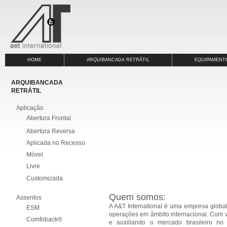
HOME
ARQUIBANCADA RETRÁTIL
EQUIPAMENT
ARQUIBANCADA
RETRÁTIL
Aplicação
Abertura Frontal
Abertura Reversa
Aplicada no Recesso
Móvel
Livre
Customizada
Quem somos:
Assentos
A A&T International é uma empresa globa
ESM
operações em âmbito internacional.
Com v
Comfoback®
e auxiliando o mercado brasileiro n