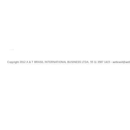
. . .
Copyright 2012 A & T BRASIL INTERNATIONAL BUSINESS LTDA. 55 11 3587 1415 -
aetbrasil@aet