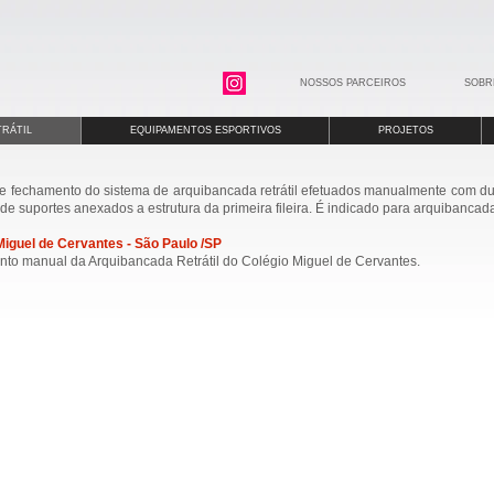
NOSSOS PARCEIROS
SOBR
RÁTIL
EQUIPAMENTOS ESPORTIVOS
PROJETOS
 e fechamento do sistema de arquibancada retrátil efetuados manualmente com d
de suportes anexados a estrutura da primeira fileira. É indicado para arquibanca
Miguel de Cervantes - São Paulo /SP
to manual da Arquibancada Retrátil do Colégio Miguel de Cervantes.