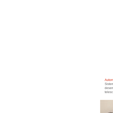
Autom
Siste
desen
teles