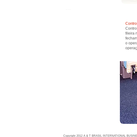
. . .
Contro
Control
fileir
fecham
o oper
operaç
Copyright 2012 A & T BRASIL INTERNATIONAL BUSINES