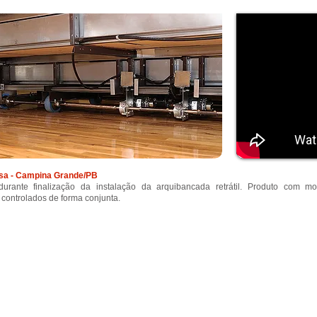
sa - Campina Grande/PB
durante finalização da instalação da arquibancada retrátil. Produto com m
 controlados de forma conjunta.