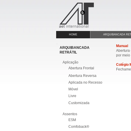
HOME
ARQUIBANCADA RET
Manual
ARQUIBANCADA
Abertura
RETRÁTIL
por meio 
Aplicação
Colégio 
Abertura Frontal
Fechamen
Abertura Reversa
Aplicada no Recesso
Móvel
Livre
Customizada
Assentos
ESM
Comfoback®