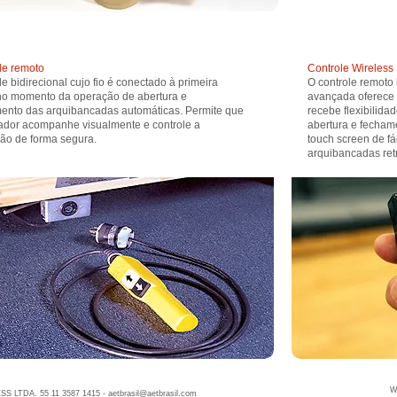
le remoto
Controle Wireless
e bidirecional cujo fio é conectado à primeira
O controle remoto 
a no momento da operação de abertura e
avançada oferece 
ento das arquibancadas automáticas. Permite que
recebe flexibilid
ador acompanhe visualmente e controle a
abertura e fecham
ão de forma segura.
touch screen de f
arquibancadas retr
W
S LTDA. 55 11 3587 1415 -
aetbrasil@aetbrasil.com