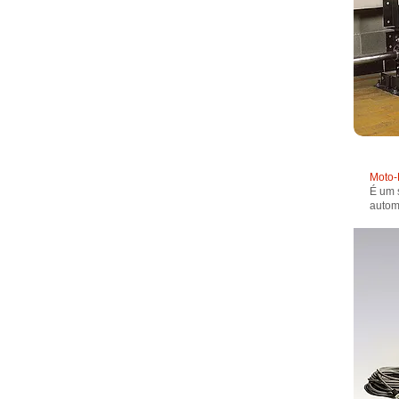
Moto-
É um 
autom