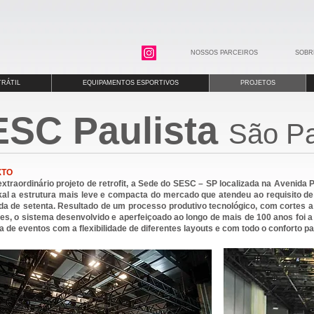
NOSSOS PARCEIROS
SOBR
RÁTIL
EQUIPAMENTOS ESPORTIVOS
PROJETOS
SC Paulista
São Pa
XTO
traordinário projeto de retrofit, a Sede do SESC – SP localizada na Avenida P
kal a estrutura mais leve e compacta do mercado que atendeu ao requisito de
a de setenta. Resultado de um processo produtivo tecnológico, com cortes a l
es, o sistema desenvolvido e aperfeiçoado ao longo de mais de 100 anos foi a
 de eventos com a flexibilidade de diferentes layouts e com todo o conforto pa