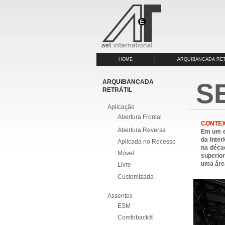
HOME
ARQUIBANCADA RET
ARQUIBANCADA
SE
RETRÁTIL
Aplicação
Abertura Frontal
CONTE
Abertura Reversa
Em um ex
da Inter
Aplicada no Recesso
na décad
Móvel
superior
uma área
Livre
Customizada
Assentos
F
ESM
Comfoback®