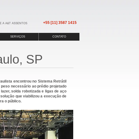
+55 [11] 3587 1415
E A A&T ASSENTOS
SERVIÇOS
CONTATO
ulo, SP
aulista encontrou no Sistema Retrátil
 peso necessário ao prédio projetado
azer, solda robotizada e ligas de aço
 solução que viabilizou a execução de
ra o público.