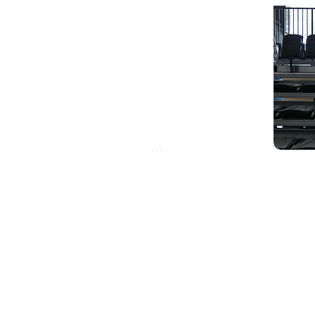
. . .